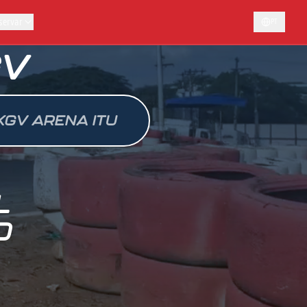
servar
PT
GV
KGV ARENA ITU
L
O