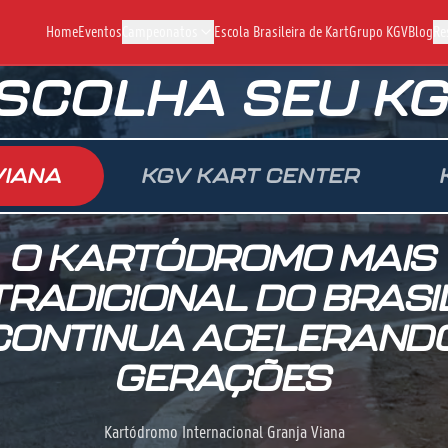
Home
Eventos
Campeonatos
Escola Brasileira de Kart
Grupo KGV
Blog
Re
SCOLHA SEU K
VIANA
KGV KART CENTER
O KARTÓDROMO MAIS
TRADICIONAL DO BRASI
CONTINUA ACELERAND
GERAÇÕES
Kartódromo Internacional Granja Viana