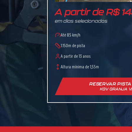
A partir de R$ 1
em dias selecionados
Até 85 km/h
1.150m de pista
A partir de 13 anos
Altura mínima de 1,55m
RESERVAR PISTA
KGV GRANJA V