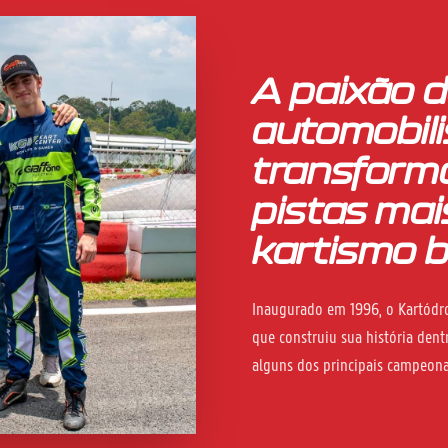
A paixão d
automobil
transform
pistas mai
kartismo b
Inaugurado em 1996, o Kartódro
que construiu sua história dentr
alguns dos principais campeonat