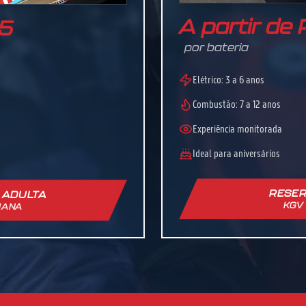
A partir de
45
por bateria
Elétrico: 3 a 6 anos
Combustão: 7 a 12 anos
Experiência monitorada
Ideal para aniversários
RESER
 ADULTA
KGV
IANA