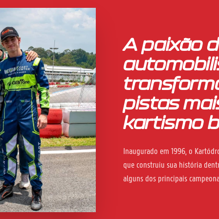
A paixão d
automobil
transform
pistas mai
kartismo b
Inaugurado em 1996, o Kartódro
que construiu sua história dentr
alguns dos principais campeonat