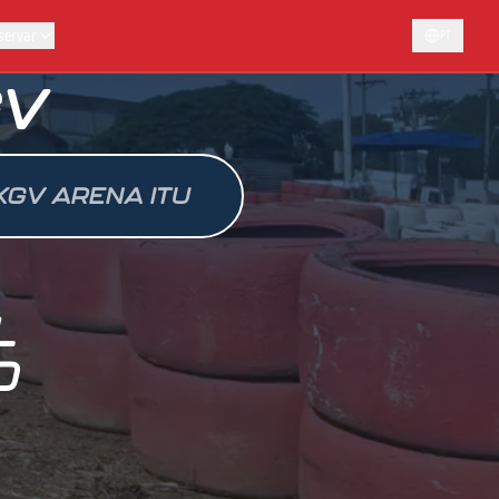
servar
PT
GV
KGV ARENA ITU
L
O