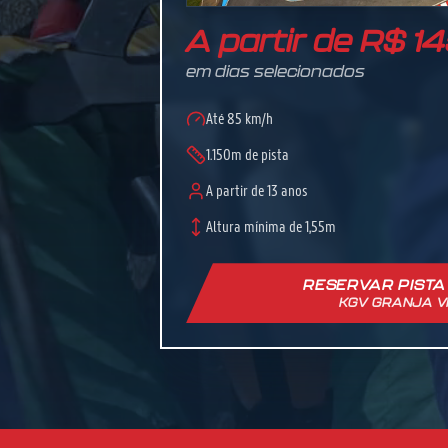
A partir de R$ 1
em dias selecionados
Até 85 km/h
1.150m de pista
A partir de 13 anos
Altura mínima de 1,55m
RESERVAR PISTA
KGV GRANJA V