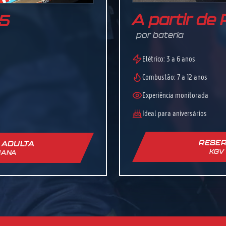
A partir de
45
por bateria
Elétrico: 3 a 6 anos
Combustão: 7 a 12 anos
Experiência monitorada
Ideal para aniversários
RESER
 ADULTA
KGV
IANA