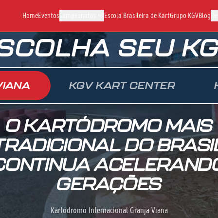
Home
Eventos
Campeonatos
Escola Brasileira de Kart
Grupo KGV
Blog
Re
SCOLHA SEU K
VIANA
KGV KART CENTER
O KARTÓDROMO MAIS
TRADICIONAL DO BRASI
CONTINUA ACELERAND
GERAÇÕES
Kartódromo Internacional Granja Viana