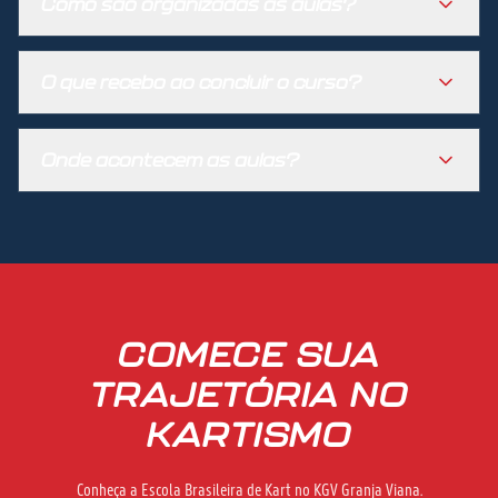
Como são organizadas as aulas?
O que recebo ao concluir o curso?
Onde acontecem as aulas?
COMECE SUA
TRAJETÓRIA NO
KARTISMO
Conheça a Escola Brasileira de Kart no KGV Granja Viana.