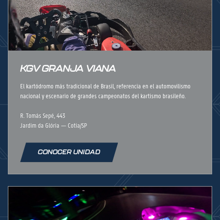
KGV GRANJA VIANA
El kartódromo más tradicional de Brasil, referencia en el automovilismo
nacional y escenario de grandes campeonatos del kartismo brasileño.
R. Tomás Sepé, 443
Jardim da Glória — Cotia/SP
CONOCER UNIDAD