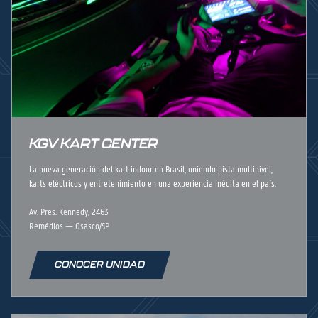
KGV KART CENTER
La nueva generación del kart indoor en Brasil, uniendo pista multinivel,
karts eléctricos y entretenimiento en una experiencia inédita en el país.
Av. Pres. Kennedy, 2463
Remédios — Osasco/SP
CONOCER UNIDAD