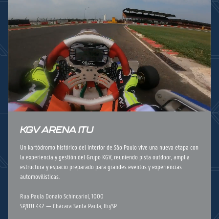
KGV ARENA ITU
Un kartódromo histórico del interior de São Paulo vive una nueva etapa con
la experiencia y gestión del Grupo KGV, reuniendo pista outdoor, amplia
estructura y espacio preparado para grandes eventos y experiencias
automovilísticas.
Rua Paula Donaio Schincariol, 1000
SP/ITU 442 — Chácara Santa Paula, Itu/SP