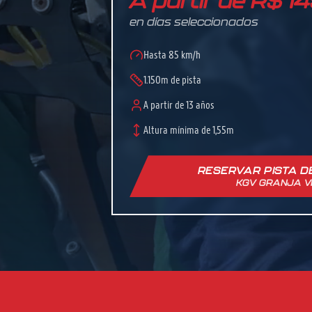
A partir de R$ 1
en días seleccionados
Hasta 85 km/h
1.150m de pista
A partir de 13 años
Altura mínima de 1,55m
RESERVAR PISTA D
KGV GRANJA V