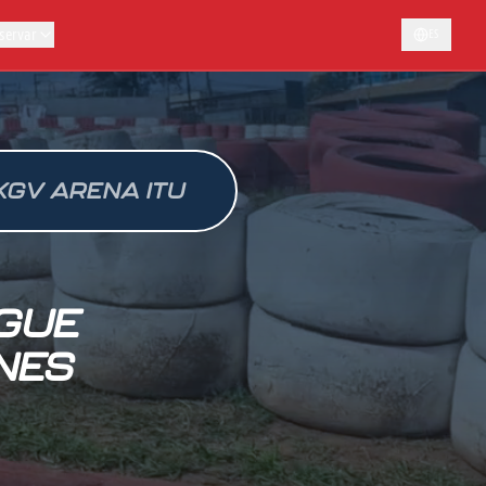
servar
ES
KGV ARENA ITU
IGUE
NES