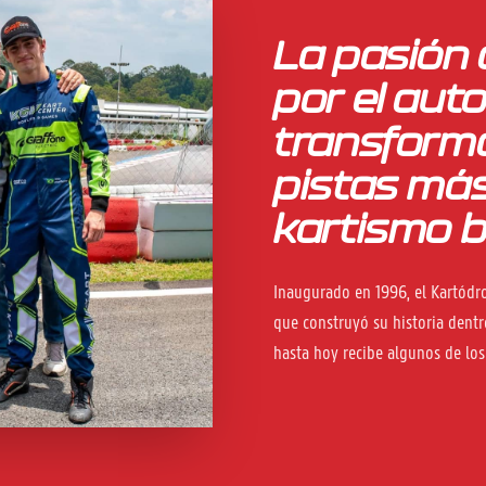
La pasión d
por el aut
transforma
pistas más
kartismo b
Inaugurado en 1996, el Kartódro
que construyó su historia dentro
hasta hoy recibe algunos de los