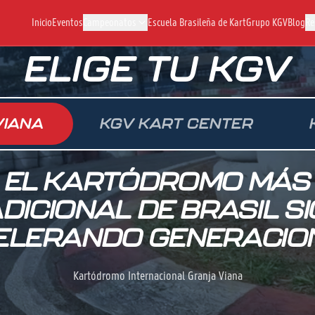
Inicio
Eventos
Campeonatos
Escuela Brasileña de Kart
Grupo KGV
Blog
Re
ELIGE TU KGV
VIANA
KGV KART CENTER
EL KARTÓDROMO MÁS
DICIONAL DE BRASIL S
ELERANDO GENERACIO
Kartódromo Internacional Granja Viana