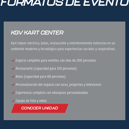
FORMATOS DE EVENTO
KGV KART CENTER
Kart indoor eléctrico, bolos, restaurante y entretenimiento inmersivo en un
ambiente moderno y tecnológico para experiencias sociales y corporativas.
Espacio completo para eventos con más de 200 personas
Restaurante (capacidad para 120 personas)
Bolos (capacidad para 60 personas)
Personalización del espacio con luces, proyectos y televisores
Experiencia completa con obsequios personalizados
Equipo de foto y vídeo
CONOCER UNIDAD