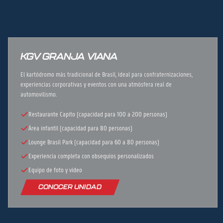
KGV GRANJA VIANA
El kartódromo más tradicional de Brasil, ideal para confraternizaciones,
experiencias corporativas y eventos con una atmósfera real de
automovilismo.
Restaurante Capito (capacidad para 100 a 200 personas)
Área infantil (capacidad para 80 personas)
Lounge Brasil Park (capacidad para 60 a 80 personas)
Experiencia completa con obsequios personalizados
Equipo de foto y vídeo
CONOCER UNIDAD