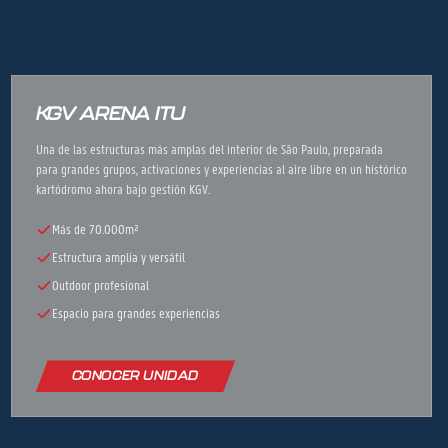
KGV ARENA ITU
Una de las estructuras más amplas del interior de São Paulo, preparada
para grandes grupos, activaciones y experiencias al aire libre en un histórico
kartódromo ahora bajo gestión KGV.
Más de 70.000m²
Estructura amplia y versátil
Outdoor profesional
Espacio para grandes experiencias
CONOCER UNIDAD