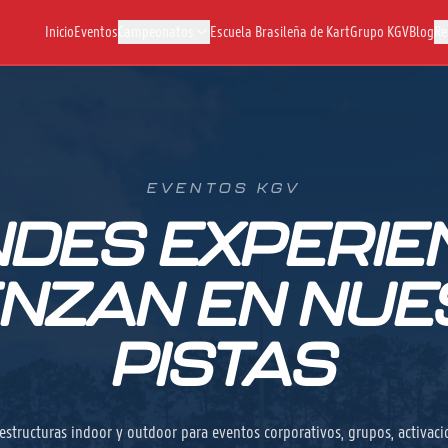
Inicio
Eventos
Campeonatos
Escuela Brasileña de Kart
Grupo KGV
Blog
Re
EVENTOS KGV
DES EXPERIE
NZAN EN NU
PISTAS
estructuras indoor y outdoor para eventos corporativos, grupos, activaci