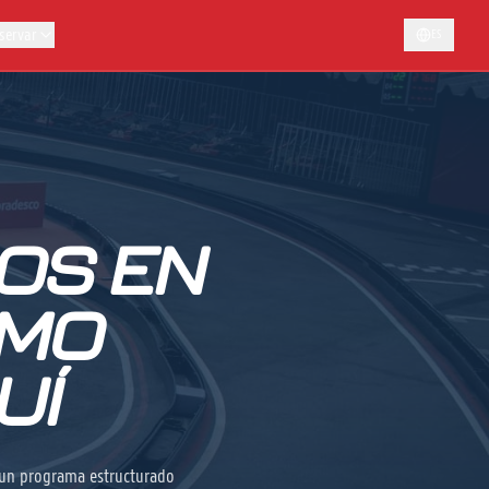
servar
ES
OS EN
SMO
UÍ
e un programa estructurado