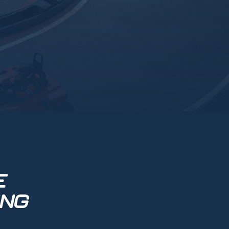
E
ING