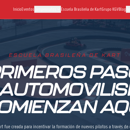
Inicio
Eventos
Campeonatos
Escuela Brasileña de Kart
Grupo KGV
Blog
Re
ESCUELA BRASILEÑA DE KART
PRIMEROS PAS
 AUTOMOVILI
OMIENZAN AQ
art fue creada para incentivar la formación de nuevos pilotos a través d