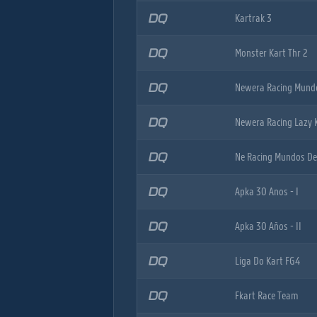
DQ
Kartrak 3
DQ
Monster Kart Thr 2
DQ
Newera Racing Mund
DQ
Newera Racing Lazy 
DQ
Ne Racing Mundos De
DQ
Apka 30 Anos - I
DQ
Apka 30 Años - II
DQ
Liga Do Kart FG4
DQ
Fkart Race Team