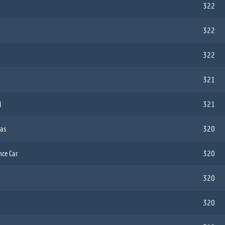
322
322
322
321
l
321
tas
320
nce Car
320
320
320