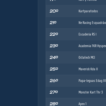
20º
Kartparatodos
21º
Ne Racing Esquadrão
22º
Escudería RS I
23º
Academia FKR Hyspex 
24º
Octatech MCI
25º
Maverick Kda II
26º
Papa-leguas Edag III
27º
Monster Kart Thr 3
28º
Apex 1