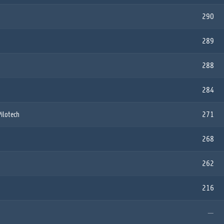
290
289
288
284
ilotech
271
268
262
216
—