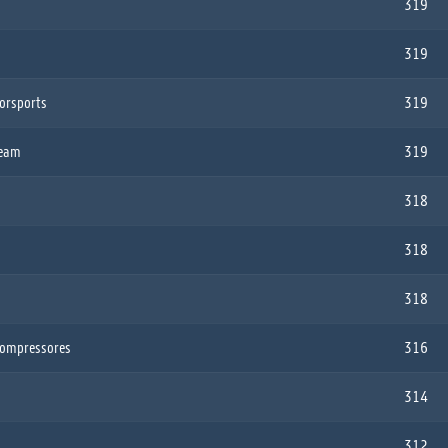
319
319
torsports
319
Team
319
318
318
318
Compressores
316
314
312