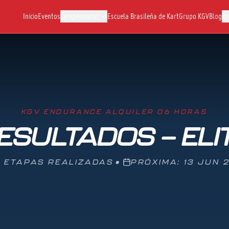
Inicio
Eventos
Campeonatos
Escuela Brasileña de Kart
Grupo KGV
Blog
Re
KGV ENDURANCE ALQUILER 06 HORAS
ESULTADOS — ELI
3 ETAPAS REALIZADAS
•
PRÓXIMA: 13 JUN 