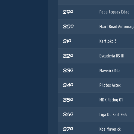
29º
Papa-leguas Edag I
30º
Fkart Road Automaç
31º
Kartloko 3
32º
Escudería RS III
33º
Maverick Kda I
34º
Pilotos Accex
35º
MDK Racing 01
36º
Liga Do Kart FG5
37º
Kda Maverick I