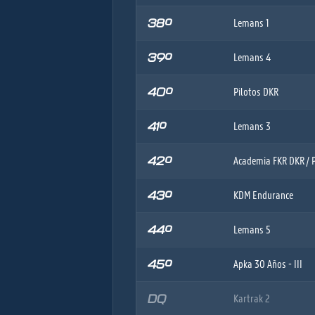
38º
Lemans 1
39º
Lemans 4
40º
Pilotos DKR
41º
Lemans 3
42º
Academia FKR DKR / P
43º
KDM Endurance
44º
Lemans 5
45º
Apka 30 Años - III
DQ
Kartrak 2