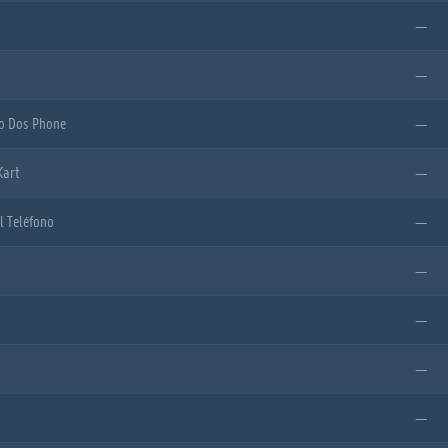
—
—
o Dos Phone
—
Kart
—
l Teléfono
—
—
—
—
—