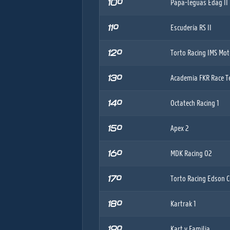
10º
Papa-leguas Edag II
11º
Escudería RS II
12º
Torto Racing IMS Mo
13º
Academia FKR Race 
14º
Octatech Racing 1
15º
Apex 2
16º
MDK Racing 02
17º
Torto Racing Edson 
18º
Kartrak 1
19º
Kart y Familia