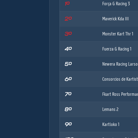
1º
Força G Racing 3
2º
Maverick Kda III
3º
Monster Kart Thr 1
4º
Fuerza G Racing 1
5º
Newera Racing Larso
6º
Consorcios de Kartis
7º
Fkart Ross Performa
8º
Lemans 2
9º
Kartloko 1