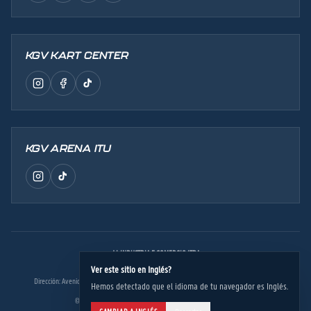
KGV KART CENTER
KGV ARENA ITU
J L INDUSTRIA E COMERCIO LTDA
CNPJ: 53.420.568/0005-51
Ver este sitio en
Inglés
?
Dirección: Avenida Presidente Kennedy, 2463 - Remédios - Osasco/SP - CEP: 06.298-190
Hemos detectado que el idioma de tu navegador es
Inglés
.
©
2026
Pistas de Corrida KGV. Todos os direitos reservados.