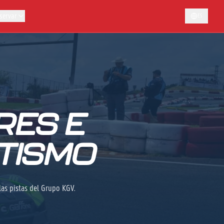
servar
ES
RES E
RTISMO
las pistas del Grupo KGV.