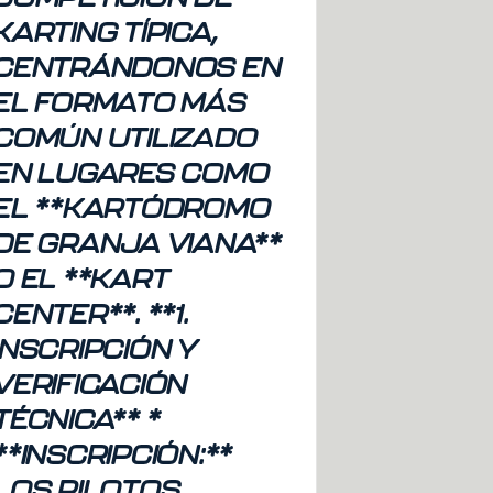
KARTING TÍPICA,
CENTRÁNDONOS EN
EL FORMATO MÁS
COMÚN UTILIZADO
EN LUGARES COMO
EL **KARTÓDROMO
DE GRANJA VIANA**
O EL **KART
CENTER**. **1.
INSCRIPCIÓN Y
VERIFICACIÓN
TÉCNICA** *
**INSCRIPCIÓN:**
LOS PILOTOS