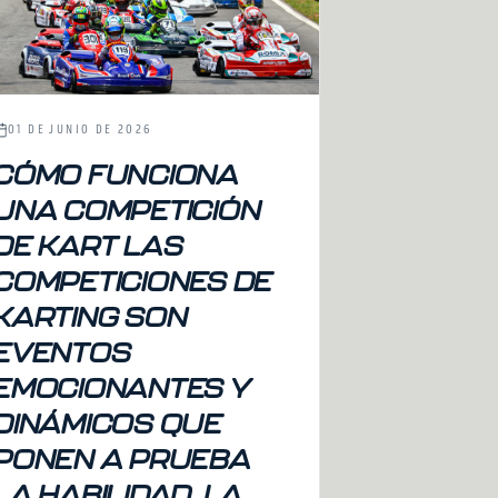
01 DE JUNIO DE 2026
CÓMO FUNCIONA
UNA COMPETICIÓN
DE KART LAS
COMPETICIONES DE
KARTING SON
EVENTOS
EMOCIONANTES Y
DINÁMICOS QUE
PONEN A PRUEBA
LA HABILIDAD, LA