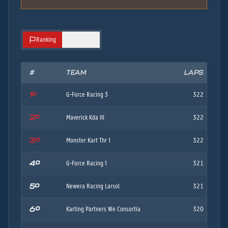
Ranking
Rounds
#
TEAM
LAPS
1º
G-Force Racing 3
322
2º
Maverick Kda III
322
3º
Monster Kart Thr 1
322
4º
G-Force Racing 1
321
5º
Newera Racing Larsol
321
6º
Karting Partners We Consortia
320