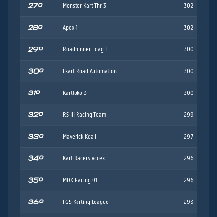
27º
Monster Kart Thr 3
302
28º
Apex 1
302
29º
Roadrunner Edag I
300
30º
Fkart Road Automation
300
31º
Kartloko 3
300
32º
RS III Racing Team
299
33º
Maverick Kda I
297
34º
Kart Racers Accex
296
35º
MDK Racing 01
296
36º
FG5 Karting League
293