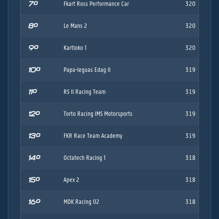
7º
Fkart Ross Performance Car
320
8º
Le Mans 2
320
9º
Kartloko 1
320
10º
Papa-leguas Edag II
319
11º
RS II Racing Team
319
12º
Torto Racing IMS Motorsports
319
13º
FKR Race Team Academy
319
14º
Octatech Racing 1
318
15º
Apex 2
318
16º
MDK Racing 02
318