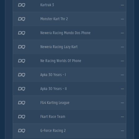
DQ
Kartrak 3
—
DQ
Monster Kart Thr 2
—
DQ
Newera Racing Mundo Dos Phone
—
DQ
Newera Racing Lazy Kart
—
DQ
Ne Racing Worlds Of Phone
—
DQ
Apka 30 Years - I
—
DQ
Apka 30 Years - II
—
DQ
FG4 Karting League
—
DQ
Fkart Race Team
—
DQ
G-Force Racing 2
—