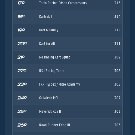
17º
Torto Racing Edson Compressors
316
18º
Kartrak 1
314
19º
Kart & Family
312
20º
Kart for All
311
21º
Ne Racing Kart Squad
309
22º
RS I Racing Team
308
23º
FKR Hyspex / Mitre Academy
308
24º
Octatech MCI
307
25º
Maverick Kda II
303
26º
Road Runner Edag III
303