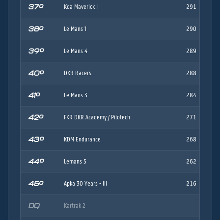
37º
Kda Maverick I
291
38º
Le Mans 1
290
39º
Le Mans 4
289
40º
DKR Racers
288
41º
Le Mans 3
284
42º
FKR DKR Academy / Pilotech
271
43º
KDM Endurance
268
44º
Lemans 5
262
45º
Apka 30 Years - III
216
DQ
Kartrak 2
—