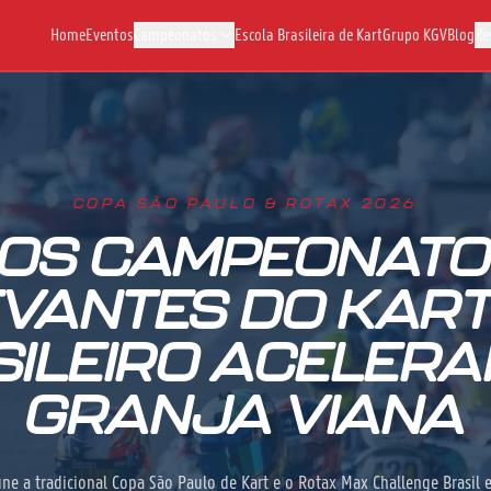
Home
Eventos
Campeonatos
Escola Brasileira de Kart
Grupo KGV
Blog
Re
COPA SÃO PAULO & ROTAX 2026
DOS CAMPEONATO
VANTES DO KAR
SILEIRO ACELERA
GRANJA VIANA
úne a tradicional Copa São Paulo de Kart e o Rotax Max Challenge Brasi