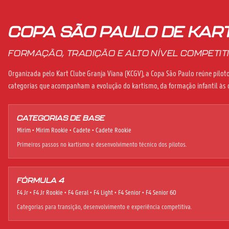
COPA SÃO PAULO DE KAR
FORMAÇÃO, TRADIÇÃO E ALTO NÍVEL COMPETITI
Organizada pelo Kart Clube Granja Viana (KCGV), a Copa São Paulo reúne piloto
categorias que acompanham a evolução do kartismo, da formação infantil às 
CATEGORIAS DE BASE
Mirim • Mirim Rookie • Cadete • Cadete Rookie
Primeiros passos no kartismo e desenvolvimento técnico dos pilotos.
FÓRMULA 4
F4 Jr • F4 Jr Rookie • F4 Geral • F4 Light • F4 Senior • F4 Senior 60
Categorias para transição, desenvolvimento e experiência competitiva.