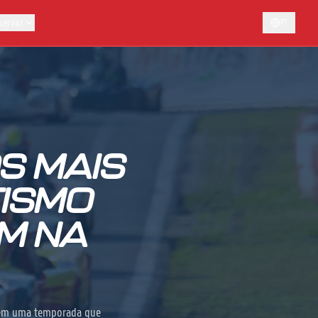
servar
PT
S MAIS
TISMO
M NA
l em uma temporada que